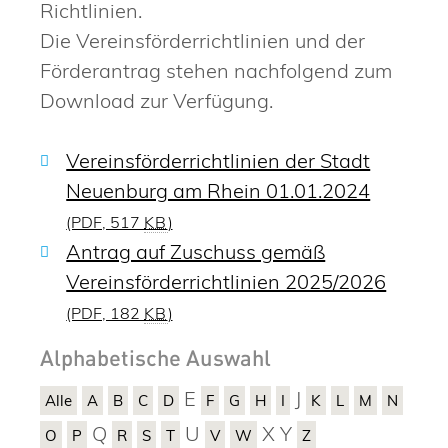
Richtlinien.
Die Vereinsförderrichtlinien und der
Förderantrag stehen nachfolgend zum
Download zur Verfügung.
Vereinsförderrichtlinien der Stadt
Neuenburg am Rhein 01.01.2024
(PDF, 517
KB
)
Antrag auf Zuschuss gemäß
Vereinsförderrichtlinien 2025/2026
(PDF, 182
KB
)
Alphabetische Auswahl
E
J
Alle
A
B
C
D
F
G
H
I
K
L
M
N
Q
U
X
Y
O
P
R
S
T
V
W
Z