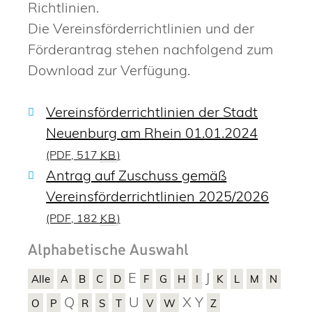
Richtlinien.
Die Vereinsförderrichtlinien und der
Förderantrag stehen nachfolgend zum
Download zur Verfügung.
Vereinsförderrichtlinien der Stadt
Neuenburg am Rhein 01.01.2024
(PDF, 517
KB
)
Antrag auf Zuschuss gemäß
Vereinsförderrichtlinien 2025/2026
(PDF, 182
KB
)
Alphabetische Auswahl
E
J
Alle
A
B
C
D
F
G
H
I
K
L
M
N
Q
U
X
Y
O
P
R
S
T
V
W
Z