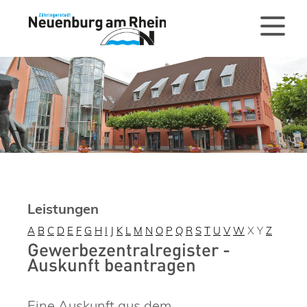
Leistungen
A
B
C
D
E
F
G
H
I
J
K
L
M
N
O
P
Q
R
S
T
U
V
W
X
Y
Z
Gewerbezentralregister -
Auskunft beantragen
Eine Auskunft aus dem