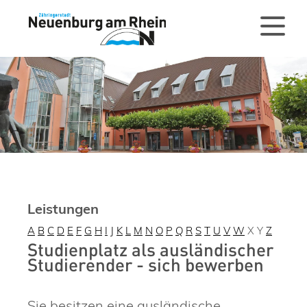
Leistungen
A
B
C
D
E
F
G
H
I
J
K
L
M
N
O
P
Q
R
S
T
U
V
W
X
Y
Z
Studienplatz als ausländischer
Studierender - sich bewerben
Sie besitzen eine ausländische