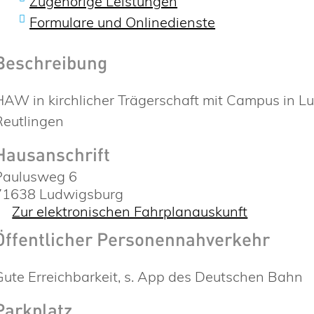
Zugehörige Leistungen
Formulare und Onlinedienste
Beschreibung
HAW in kirchlicher Trägerschaft mit Campus in 
Reutlingen
Hausanschrift
Paulusweg 6
71638
Ludwigsburg
Zur elektronischen Fahrplanauskunft
Öffentlicher Personennahverkehr
Gute Erreichbarkeit, s. App des Deutschen Bahn
Parkplatz