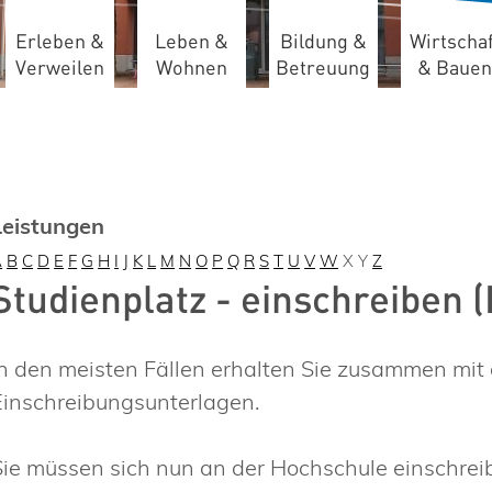
Erleben &
Leben &
Bildung &
Wirtschaf
Verweilen
Wohnen
Betreuung
& Bauen
Leistungen
A
B
C
D
E
F
G
H
I
J
K
L
M
N
O
P
Q
R
S
T
U
V
W
X
Y
Z
Studienplatz - einschreiben 
In den meisten Fällen erhalten Sie zusammen mi
Einschreibungsunterlagen.
Sie müssen sich nun an der Hochschule einschreibe