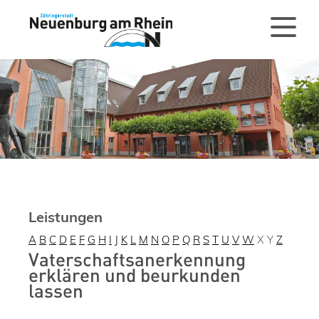
Leistungen
A
B
C
D
E
F
G
H
I
J
K
L
M
N
O
P
Q
R
S
T
U
V
W
X
Y
Z
Vaterschaftsanerkennung
erklären und beurkunden
lassen