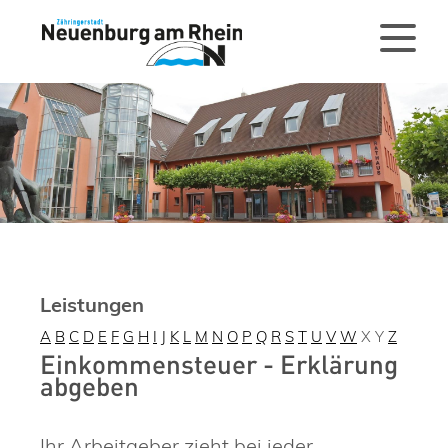
Leistungen
A
B
C
D
E
F
G
H
I
J
K
L
M
N
O
P
Q
R
S
T
U
V
W
X
Y
Z
Einkommensteuer - Erklärung
abgeben
Ihr Arbeitgeber zieht bei jeder