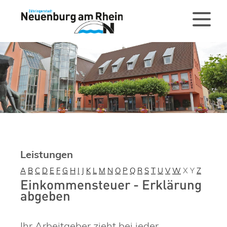
Leistungen
A
B
C
D
E
F
G
H
I
J
K
L
M
N
O
P
Q
R
S
T
U
V
W
X
Y
Z
Einkommensteuer - Erklärung
abgeben
Ihr Arbeitgeber zieht bei jeder