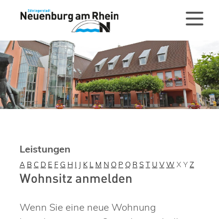
Leistungen
A
B
C
D
E
F
G
H
I
J
K
L
M
N
O
P
Q
R
S
T
U
V
W
X
Y
Z
Wohnsitz anmelden
Wenn Sie eine neue Wohnung