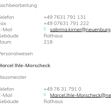
Sachbearbeitung
Telefon
+49 7631 791 131
Fax
+49 07631 791 222
E-Mail
sabrina.kirner@neuenburg
Gebäude
Rathaus
Raum
218
Personalwesen
Marcel
Ihle-Morscheck
Hausmeister
Telefon
+49 76 31 791 0
E-Mail
Marcel.Ihle-Morscheck@n
Gebäude
Rathaus