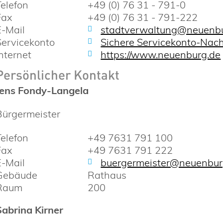
Telefon
+49 (0) 76 31 - 791-0
Fax
+49 (0) 76 31 - 791-222
E-Mail
stadtverwaltung@neuenbu
Servicekonto
Sichere Servicekonto-Nach
Internet
https://www.neuenburg.de
Persönlicher Kontakt
Jens
Fondy-Langela
Bürgermeister
Telefon
+49 7631 791 100
Fax
+49 7631 791 222
E-Mail
buergermeister@neuenbur
Gebäude
Rathaus
Raum
200
Sabrina
Kirner