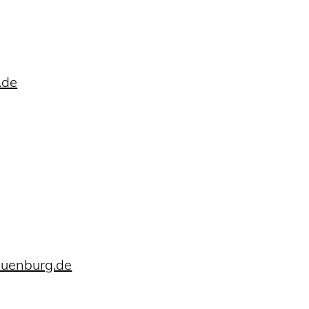
.de
euenburg.de