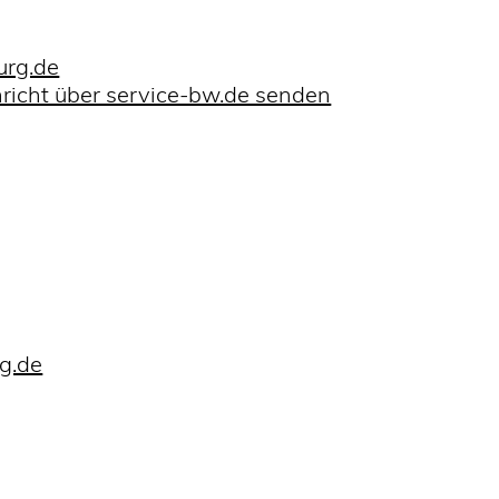
rg.de
richt über service-bw.de senden
g.de