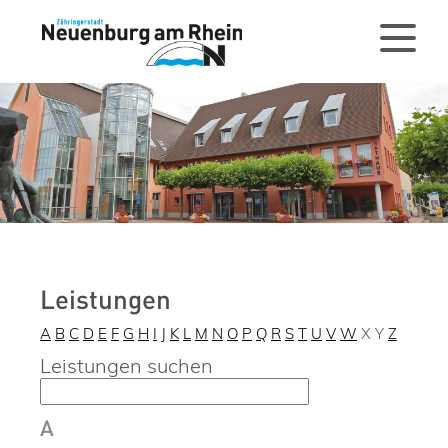
Leistungen
A
B
C
D
E
F
G
H
I
J
K
L
M
N
O
P
Q
R
S
T
U
V
W
X
Y
Z
Leistungen suchen
A