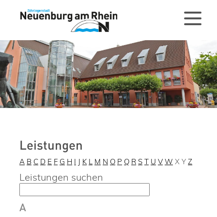
Leistungen
A
B
C
D
E
F
G
H
I
J
K
L
M
N
O
P
Q
R
S
T
U
V
W
X
Y
Z
Leistungen suchen
A