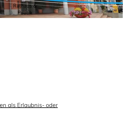
t
Rathaus &
Politik
 als Erlaubnis- oder