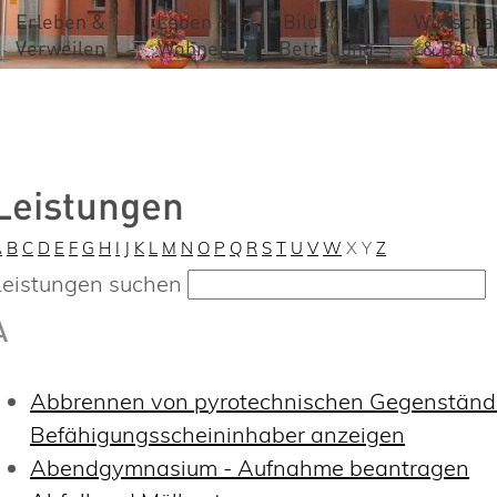
Erleben &
Leben &
Bildung &
Wirtschaf
Verweilen
Wohnen
Betreuung
& Bauen
Leistungen
A
B
C
D
E
F
G
H
I
J
K
L
M
N
O
P
Q
R
S
T
U
V
W
X
Y
Z
Leistungen suchen
A
Abbrennen von pyrotechnischen Gegenständen
Befähigungsscheininhaber anzeigen
Abendgymnasium - Aufnahme beantragen