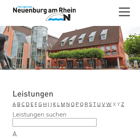
Leistungen
A
B
C
D
E
F
G
H
I
J
K
L
M
N
O
P
Q
R
S
T
U
V
W
X
Y
Z
Leistungen suchen
A