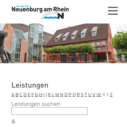
Leistungen
A
B
C
D
E
F
G
H
I
J
K
L
M
N
O
P
Q
R
S
T
U
V
W
X
Y
Z
Leistungen suchen
A