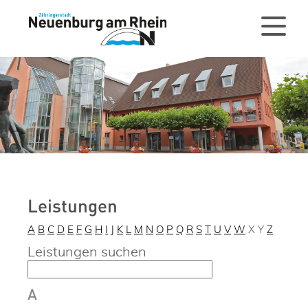
Leistungen
A
B
C
D
E
F
G
H
I
J
K
L
M
N
O
P
Q
R
S
T
U
V
W
X
Y
Z
Leistungen suchen
A