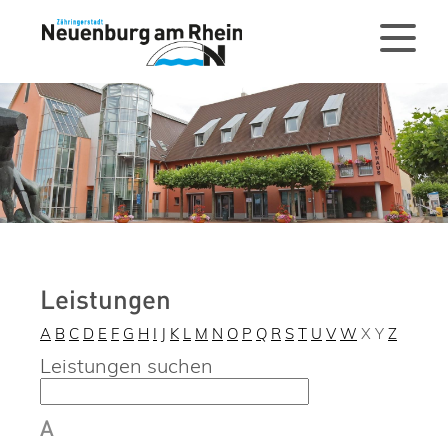
Leistungen
A
B
C
D
E
F
G
H
I
J
K
L
M
N
O
P
Q
R
S
T
U
V
W
X
Y
Z
Leistungen suchen
A