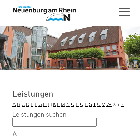
Leistungen
A
B
C
D
E
F
G
H
I
J
K
L
M
N
O
P
Q
R
S
T
U
V
W
X
Y
Z
Leistungen suchen
A