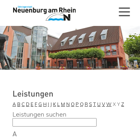
Leistungen
A
B
C
D
E
F
G
H
I
J
K
L
M
N
O
P
Q
R
S
T
U
V
W
X
Y
Z
Leistungen suchen
A