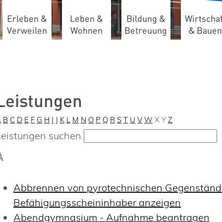
Erleben &
Leben &
Bildung &
Wirtschaf
Verweilen
Wohnen
Betreuung
& Bauen
Leistungen
A
B
C
D
E
F
G
H
I
J
K
L
M
N
O
P
Q
R
S
T
U
V
W
X
Y
Z
Leistungen suchen
A
Abbrennen von pyrotechnischen Gegenständen
Befähigungsscheininhaber anzeigen
Abendgymnasium - Aufnahme beantragen