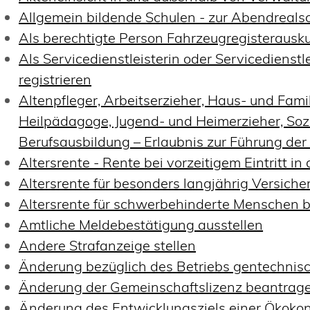
Allgemein bildende Schulen - zur Abendreal
Als berechtigte Person Fahrzeugregisterausku
Als Servicedienstleisterin oder Servicediens
registrieren
Altenpfleger, Arbeitserzieher, Haus- und Famil
Heilpädagoge, Jugend- und Heimerzieher, Sozi
Berufsausbildung – Erlaubnis zur Führung de
Altersrente - Rente bei vorzeitigem Eintritt 
Altersrente für besonders langjährig Versich
Altersrente für schwerbehinderte Menschen 
Amtliche Meldebestätigung ausstellen
Andere Strafanzeige stellen
Änderung bezüglich des Betriebs gentechnisc
Änderung der Gemeinschaftslizenz beantrag
Änderung des Entwicklungsziels einer Öko