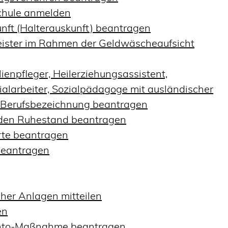
schule anmelden
nft (Halterauskunft) beantragen
tleister im Rahmen der Geldwäscheaufsicht
ienpfleger, Heilerziehungsassistent,
alarbeiter, Sozialpädagoge mit ausländischer
r Berufsbezeichnung beantragen
in den Ruhestand beantragen
erte beantragen
beantragen
her Anlagen mitteilen
en
konto-Maßnahme beantragen